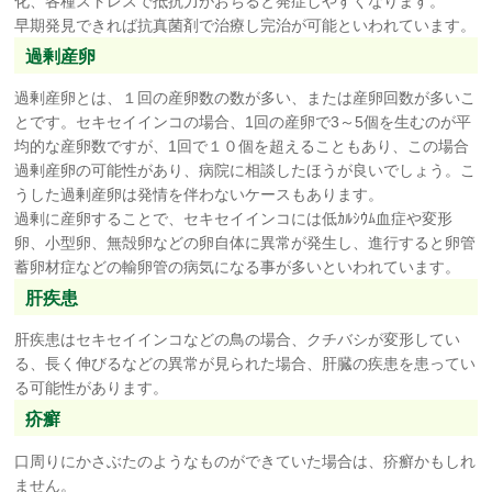
化、各種ストレスで抵抗力がおちると発症しやすくなります。
早期発見できれば抗真菌剤で治療し完治が可能といわれています。
過剰産卵
過剰産卵とは、１回の産卵数の数が多い、または産卵回数が多いこ
とです。セキセイインコの場合、1回の産卵で3～5個を生むのが平
均的な産卵数ですが、1回で１０個を超えることもあり、この場合
過剰産卵の可能性があり、病院に相談したほうが良いでしょう。こ
うした過剰産卵は発情を伴わないケースもあります。
過剰に産卵することで、セキセイインコには低ｶﾙｼｳﾑ血症や変形
卵、小型卵、無殻卵などの卵自体に異常が発生し、進行すると卵管
蓄卵材症などの輸卵管の病気になる事が多いといわれています。
肝疾患
肝疾患はセキセイインコなどの鳥の場合、クチバシが変形してい
る、長く伸びるなどの異常が見られた場合、肝臓の疾患を患ってい
る可能性があります。
疥癬
口周りにかさぶたのようなものができていた場合は、疥癬かもしれ
ません。