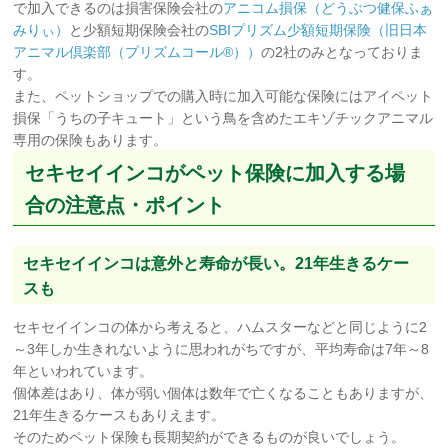
で加入できるのは損害保険会社の
アニコム損保（どうぶつ健保ふぁ
みりぃ）
と少額短期保険会社の
SBIプリズム少額短期保険（旧日本
アニマル倶楽部（プリズムコール®））
の2社のみとなっておりま
す。
また、ペットショップでの購入時に加入可能な保険にはアイペット
損保「うちの子キュート」という鳥を含めたエキゾチックアニマル
専用の保険もあります。
セキセイインコがペット保険に加入する場
合の注意点・ポイント
セキセイインコは意外と寿命が長い。21年生きるケー
スも
セキセイインコの体から考えると、ハムスターなどと同じように2
～3年しか生きれないように思われがちですが、平均寿命は7年～8
年といわれています。
個体差はあり、体が弱い個体は数年で亡くなることもありますが、
21年生きるケースもありえます。
そのためペット保険も長期契約ができるものが良いでしょう。