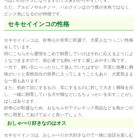
っぽいのがメスになりますので大変わかりやすいです。
ただ、アルビノやルチノー、ハルクインはロウ膜が水色ではなく、
ピンク色になるのが特徴です。
セキセイインコの性格
セキセイインコは、好奇心が非常に旺盛で、大変人なつっこい性格
をしています。
特にこちらから愛情をこめて飼育していけばそれに応えるようによ
くなつきますので、初心者でも飼いやすく親しみやすい鳥です。
一方で、飼い主にべったりして遊んでいたはずが、不意に他事に興
味がいくと突然自分の世界に入ってしまうこともあり、大変気まま
な一面もあります。
また、初めて目にするもの、耳にするものに対して大きく興味を示
し、一緒に飼育している犬や猫などにもちょっかいを出すことがし
ばしばあります。
好奇心が旺盛なため、おもちゃやアスレチック用品などを鳥かごの
中に用意してあげておくと良いでしょう。
おしゃべり好きなのはオス
セキセイインコは、おしゃべりが大好きなので一緒に会話を楽しむ