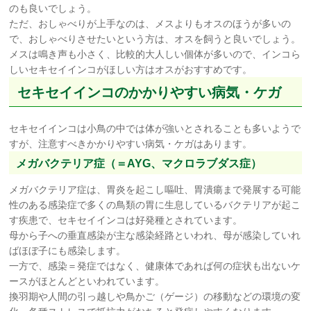
のも良いでしょう。
ただ、おしゃべりが上手なのは、メスよりもオスのほうが多いの
で、おしゃべりさせたいという方は、オスを飼うと良いでしょう。
メスは鳴き声も小さく、比較的大人しい個体が多いので、インコら
しいセキセイインコがほしい方はオスがおすすめです。
セキセイインコのかかりやすい病気・ケガ
セキセイインコは小鳥の中では体が強いとされることも多いようで
すが、注意すべきかかりやすい病気・ケガはあります。
メガバクテリア症（＝AYG、マクロラブダス症）
メガバクテリア症は、胃炎を起こし嘔吐、胃潰瘍まで発展する可能
性のある感染症で多くの鳥類の胃に生息しているバクテリアが起こ
す疾患で、セキセイインコは好発種とされています。
母から子への垂直感染が主な感染経路といわれ、母が感染していれ
ばほぼ子にも感染します。
一方で、感染＝発症ではなく、健康体であれば何の症状も出ないケ
ースがほとんどといわれています。
換羽期や人間の引っ越しや鳥かご（ゲージ）の移動などの環境の変