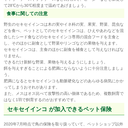
て28℃から30℃程度まで温めてあげましょう。
食事に関しての注意
野生のセキセイインコは木の実やイネ科の実、果実、野菜、昆虫な
どを食べ、ペットとしてのセキセイインコは、ひえやあわなどを混
合したシード食などのセキセイインコ専用の混合フードを主食と
し、そのほかに副食として野菜やリンゴなどの果物を与えます。
セキセイインコは、主食のほかに副食を補食として与えなければな
りません。
できるだけ新鮮な野菜、果物を与えるようにしましょう。
餌を与えすぎることによる肥満にならないように十分注意しましょ
う。
肥満になるとセキセイインコも動脈硬化などのあらゆる病気にかか
ってしまうおそれがあります。
また、メスはオス比べて攻撃性の高い個体であるため、複数飼育で
はなく1羽で飼育するのがおすすめです。
セキセイインコ が加入できるペット保険
2020年7月時点で鳥の保険を取り扱っていて、ペットショップ以外