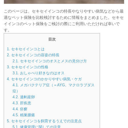
このページは、セキセイインコの特長やなりやすい病気などから最
適なペット保険を比較検討するために情報をまとめました。セキセ
イインコのペット保険をご検討の際にご利用いただければ幸いで
す。
目次
1.
セキセイインコとは
2.
セキセイインコの容姿の特長
2.1.
セキセイインコのオスとメスの見分け方
3.
セキセイインコの性格
3.1.
おしゃべり好きなのはオス
4.
セキセイインコのかかりやすい病気・ケガ
4.1.
メガバクテリア症（＝AYG、マクロラブダス
症）
4.2.
過剰産卵
4.3.
肝疾患
4.4.
疥癬
4.5.
精巣腫瘍
5.
セキセイインコを飼育するうえでの注意点
5.1.
健康管理に関しての注意