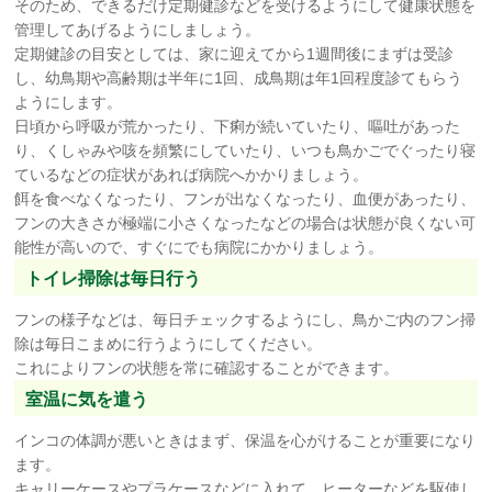
そのため、できるだけ定期健診などを受けるようにして健康状態を
管理してあげるようにしましょう。
定期健診の目安としては、家に迎えてから1週間後にまずは受診
し、幼鳥期や高齢期は半年に1回、成鳥期は年1回程度診てもらう
ようにします。
日頃から呼吸が荒かったり、下痢が続いていたり、嘔吐があった
り、くしゃみや咳を頻繁にしていたり、いつも鳥かごでぐったり寝
ているなどの症状があれば病院へかかりましょう。
餌を食べなくなったり、フンが出なくなったり、血便があったり、
フンの大きさが極端に小さくなったなどの場合は状態が良くない可
能性が高いので、すぐにでも病院にかかりましょう。
トイレ掃除は毎日行う
フンの様子などは、毎日チェックするようにし、鳥かご内のフン掃
除は毎日こまめに行うようにしてください。
これによりフンの状態を常に確認することができます。
室温に気を遣う
インコの体調が悪いときはまず、保温を心がけることが重要になり
ます。
キャリーケースやプラケースなどに入れて、ヒーターなどを駆使し