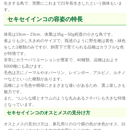
生きする鳥で、実際にこれまで21年長生きしたという個体もいま
す。
セキセイインコの容姿の特長
体長は19cm～23cm、体重は35g～50g程度の小さな鳥です。
雀よりも少し大きめのサイズで、既述のように野生種は黄色・緑色
をした1種類のみですが、飼育下で育てられる品種はカラフルな色
が特徴です。
非常にカラーバリエーションが豊富で、40種類、品種はおよそ
5000種にも及びます。
毛色は主にノーマルやオパーリン、レインボー、アルビノ、ルチノ
ーなどといった種類があります。
品種により毛色や模様にさまざまな違いがあるため、選ぶ楽しさも
魅力です。
また、つぶらな瞳とオウムのような丸みあるクチバシも大きな特徴
となっています。
セキセイインコのオスとメスの見分け方
オスとメスの見分け方は、鼻孔周りのロウ膜の色が水色がオス、白